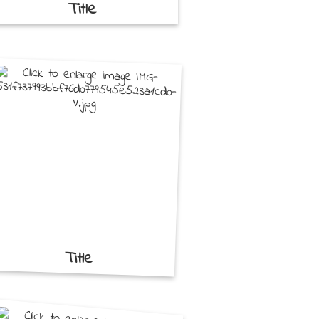
Title
Title