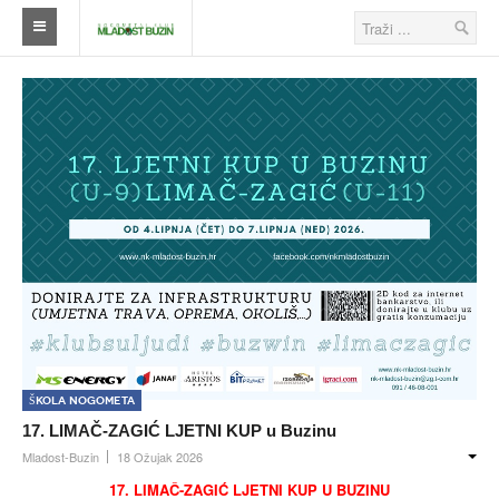
Naslovna
Klub
Škola nogometa
Ostalo
Klub
Novosti
Seniori
Škola nogometa
Škola nogometa
17. LIMAČ-ZAGIĆ LJETNI KUP u Buzinu
Veterani
Mladost-Buzin
18 Ožujak 2026
17. LIMAČ-ZAGIĆ LJETNI KUP U BUZINU
Savezi