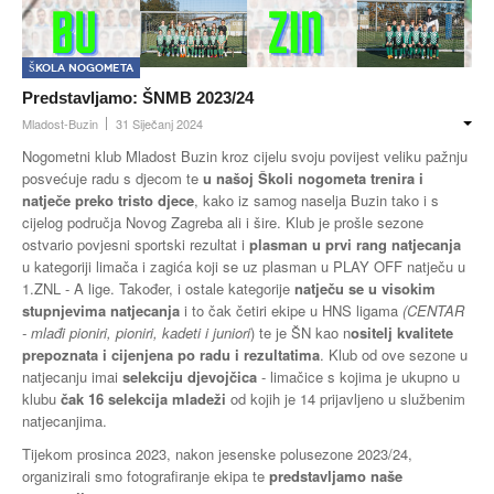
Škola nogometa
Predstavljamo: ŠNMB 2023/24
Mladost-Buzin
31 Siječanj 2024
Nogometni klub Mladost Buzin kroz cijelu svoju povijest veliku pažnju
posvećuje radu s djecom te
u našoj Školi nogometa trenira i
natječe preko tristo djece
, kako iz samog naselja Buzin tako i s
cijelog područja Novog Zagreba ali i šire. Klub je prošle sezone
ostvario povjesni sportski rezultat i
plasman u prvi rang natjecanja
u kategoriji limača i zagića koji se uz plasman u PLAY OFF natječu u
1.ZNL - A lige. Također, i ostale kategorije
natječu se u visokim
stupnjevima natjecanja
i to čak četiri ekipe u HNS ligama
(CENTAR
- mlađi pioniri, pioniri, kadeti i juniori
) te je ŠN kao n
ositelj kvalitete
prepoznata i cijenjena po radu i rezultatima
. Klub od ove sezone u
natjecanju imai
selekciju djevojčica
- limačice s kojima je ukupno u
klubu
čak 16 selekcija mladeži
od kojih je 14 prijavljeno u službenim
natjecanjima.
Tijekom prosinca 2023, nakon jesenske polusezone 2023/24,
organizirali smo fotografiranje ekipa te
predstavljamo naše