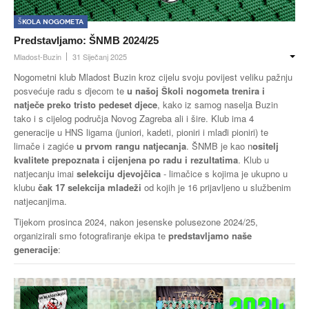
Škola nogometa
Predstavljamo: ŠNMB 2024/25
Mladost-Buzin
31 Siječanj 2025
Nogometni klub Mladost Buzin kroz cijelu svoju povijest veliku pažnju
posvećuje radu s djecom te
u našoj Školi nogometa trenira i
natječe preko tristo pedeset djece
, kako iz samog naselja Buzin
tako i s cijelog područja Novog Zagreba ali i šire. Klub ima 4
generacije u HNS ligama (juniori, kadeti, pioniri i mlađi pioniri) te
limače i zagiće
u prvom rangu natjecanja
. ŠNMB je kao n
ositelj
kvalitete prepoznata i cijenjena po radu i rezultatima
. Klub u
natjecanju imai
selekciju djevojčica
- limačice s kojima je ukupno u
klubu
čak 17 selekcija mladeži
od kojih je 16 prijavljeno u službenim
natjecanjima.
Tijekom prosinca 2024, nakon jesenske polusezone 2024/25,
organizirali smo fotografiranje ekipa te
predstavljamo naše
generacije
: