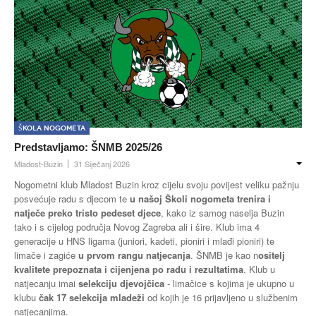
Škola nogometa
Predstavljamo: ŠNMB 2025/26
Mladost-Buzin
31 Siječanj 2026
Nogometni klub Mladost Buzin kroz cijelu svoju povijest veliku pažnju
posvećuje radu s djecom te
u našoj Školi nogometa trenira i
natječe preko tristo pedeset djece
, kako iz samog naselja Buzin
tako i s cijelog područja Novog Zagreba ali i šire. Klub ima 4
generacije u HNS ligama (juniori, kadeti, pioniri i mlađi pioniri) te
limače i zagiće
u prvom rangu natjecanja
. ŠNMB je kao n
ositelj
kvalitete prepoznata i cijenjena po radu i rezultatima
. Klub u
natjecanju imai
selekciju djevojčica
- limačice s kojima je ukupno u
klubu
čak 17 selekcija mladeži
od kojih je 16 prijavljeno u službenim
natjecanjima.