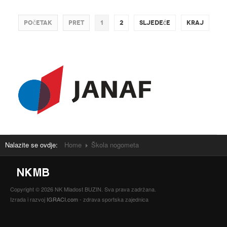
Početak
Pret
1
2
Sljedeće
Kraj
Nalazite se ovdje:
Home
Škola nogometa
Copyright © 2026 NK Mladost BUZIN. Sva prava zadržana.
Izrada i razvoj
IGRACI.com
- zdrava sportska zajednica