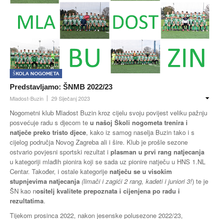
Škola nogometa
Predstavljamo: ŠNMB 2022/23
Mladost-Buzin
29 Siječanj 2023
Nogometni klub Mladost Buzin kroz cijelu svoju povijest veliku pažnju
posvećuje radu s djecom te
u našoj Školi nogometa trenira i
natječe preko tristo djece
, kako iz samog naselja Buzin tako i s
cijelog područja Novog Zagreba ali i šire. Klub je prošle sezone
ostvario povjesni sportski rezultat i
plasman u prvi rang natjecanja
u kategoriji mlađih pionira koji se sada uz pionire natječu u HNS 1.NL
Centar. Također, i ostale kategorije
natječu se u visokim
stupnjevima natjecanja
(limači i zagići 2 rang, kadeti i juniori 3!
) te je
ŠN kao n
ositelj kvalitete prepoznata i cijenjena po radu i
rezultatima
.
Tijekom prosinca 2022, nakon jesenske polusezone 2022/23,