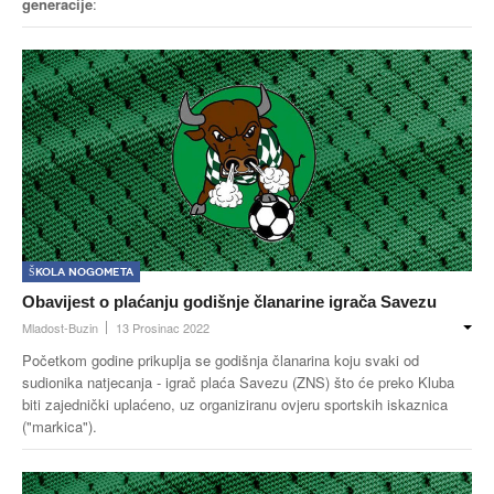
generacije
:
Škola nogometa
Obavijest o plaćanju godišnje članarine igrača Savezu
Mladost-Buzin
13 Prosinac 2022
Početkom godine prikuplja se godišnja članarina koju svaki od
sudionika natjecanja - igrač plaća Savezu (ZNS) što će preko Kluba
biti zajednički uplaćeno, uz organiziranu ovjeru sportskih iskaznica
("markica").