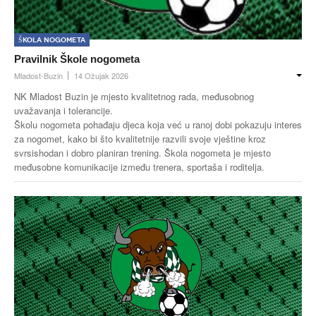
Škola nogometa
Pravilnik Škole nogometa
Mladost-Buzin
14 Ožujak 2026
NK Mladost Buzin je mjesto kvalitetnog rada, međusobnog
uvažavanja i tolerancije.
Školu nogometa pohađaju djeca koja već u ranoj dobi pokazuju interes
za nogomet, kako bi što kvalitetnije razvili svoje vještine kroz
svrsishodan i dobro planiran trening. Škola nogometa je mjesto
međusobne komunikacije između trenera, sportaša i roditelja.