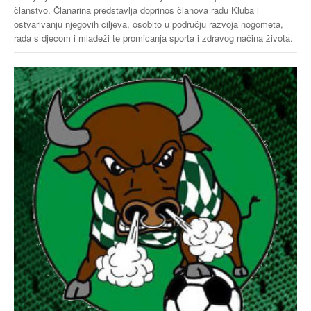
članstvo. Članarina predstavlja doprinos članova radu Kluba i
ostvarivanju njegovih ciljeva, osobito u području razvoja nogometa,
rada s djecom i mladeži te promicanja sporta i zdravog načina života.