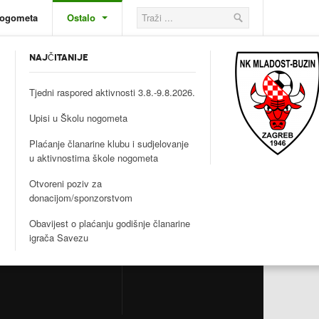
nogometa
Ostalo
NAJČITANIJE
Tjedni raspored aktivnosti 3.8.-9.8.2026.
Upisi u Školu nogometa
Plaćanje članarine klubu i sudjelovanje
u aktivnostima škole nogometa
PRATITE NAS
HNS
Otvoreni poziv za
ZNS
donacijom/sponzorstvom
Facebook
IGRACI.com
Obavijest o plaćanju godišnje članarine
igrača Savezu