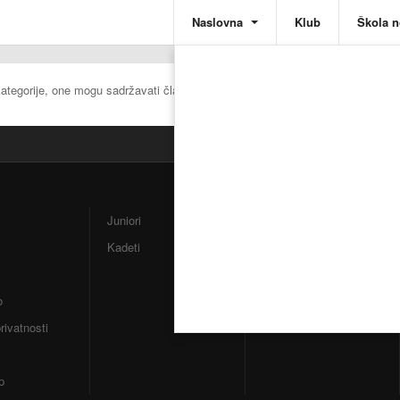
Naslovna
Klub
Škola 
kategorije, one mogu sadržavati članke.
Juniori
Video
Kadeti
Buzin
Savezi
o
privatnosti
p