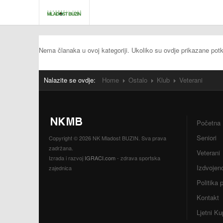
Nema članaka u ovoj kategoriji. Ukoliko su ovdje prikazane pot
Nalazite se ovdje:
Home
Ostalo
Klub
Veterani
Početna
Seniori
Copyright © 2026 NK Mladost BUZIN. Sva prava
zadržana.
Veterani
Izrada i razvoj
IGRACI.com
- zdrava sportska
Izdvojen
zajednica
Politika 
Kontakt
Ljetni Ku