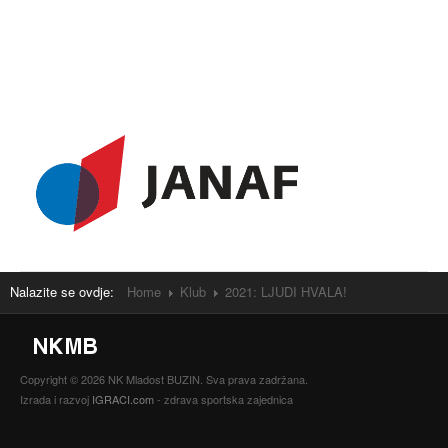
Nalazite se ovdje:
Home
Klub
2021: LJUDI HVALA!
Copyright © 2026 NK Mladost BUZIN. Sva prava zadržana.
Izrada i razvoj
IGRACI.com
- zdrava sportska zajednica