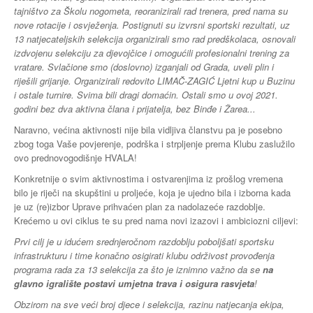
tajništvo za Školu nogometa, reoranizirali rad trenera, pred nama su
nove rotacije i osvježenja. Postignuti su izvrsni sportski rezultati, uz
13 natjecateljskih selekcija organizirali smo rad predškolaca, osnovali
izdvojenu selekciju za djevojčice i omogućili profesionalni trening za
vratare. Svlačione smo (doslovno) izganjali od Grada, uveli plin i
riješili grijanje. Organizirali redovito LIMAČ-ZAGIĆ Ljetni kup u Buzinu
i ostale turnire. Svima bili dragi domaćin. Ostali smo u ovoj 2021.
godini bez dva aktivna člana i prijatelja, bez Binđe i Žarea...
Naravno, većina aktivnosti nije bila vidljiva članstvu pa je posebno
zbog toga Vaše povjerenje, podrška i strpljenje prema Klubu zaslužilo
ovo prednovogodišnje HVALA!
Konkretnije o svim aktivnostima i ostvarenjima iz prošlog vremena
bilo je riječi na skupštini u proljeće, koja je ujedno bila i izborna kada
je uz (re)izbor Uprave prihvaćen plan za nadolazeće razdoblje.
Krećemo u ovi ciklus te su pred nama novi izazovi i ambiciozni ciljevi:
Prvi cilj je u idućem srednjeročnom razdoblju poboljšati sportsku
infrastrukturu i time konačno osigirati klubu održivost provođenja
programa rada za 13 selekcija za što je iznimno važno da se
na
glavno igralište postavi umjetna trava i osigura rasvjeta
!
Obzirom na sve veći broj djece i selekcija, razinu natjecanja ekipa,