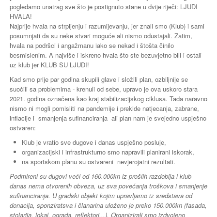
pogledamo unatrag sve što je postignuto stane u dvije riječi: LJUDI
HVALA!
Buzin
Najprije hvala na strpljenju i razumijevanju, jer znali smo (Klub) i sami
posumnjati da su neke stvari moguće ali nismo odustajali. Zatim,
hvala na podršci i angažmanu iako se nekad i štošta činilo
besmislenim. A najviše i iskreno hvala što ste bezuvjetno bili i ostali
uz klub jer KLUB SU LJUDI!
Kad smo prije par godina skupili glave i složili plan, ozbiljnije se
suočili sa problemima - krenuli od sebe, upravo je ova uskoro stara
2021. godina označena kao kraj stabilizacijskog ciklusa. Tada naravno
nismo ni mogli pomisliti na pandemije i prekide natjecanja, zabrane,
inflacije i smanjenja sufinanciranja ali plan nam je svejedno uspješno
ostvaren:
Klub je vratio sve dugove i danas uspješno posluje,
organizacijski i infrastrukturno smo napravili planirani iskorak,
na sportskom planu su ostvareni nevjerojatni rezultati.
Podmireni su dugovi veći od 160.000kn iz prošlih razdoblja i klub
danas nema otvorenih obveza, uz sva povećanja troškova i smanjenje
sufinanciranja. U gradski objekt kojim upravljamo iz sredstava od
donacija, sponziratsva i članarina uloženo je preko 150.000kn (fasada,
stolarija, lokal, ograda, reflektori...). Organizirali smo izdvojeno