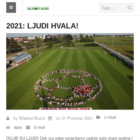
Naslovna
2021: LJUDI HVALA!
Klub
Škola nogometa
Ostalo
Klub
Novosti
Seniori
Škola nogometa
by
Mladost-Buzin
on
31 Prosinac 2021
in
Klub
Veterani
Ispis
E-mail
[KLUB SU LJUDI] Dok iza sebe ostavljamo zadnje sate stare godine i
Savezi