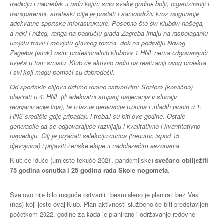
tradiciju i napredak u radu kojim smo svake godine bolji, organiziraniji i
transparentni, strateški cilje je postati i samoodrživ kroz osiguranje
adekvatne sportske inforastrukture. Posebno što svi klubovi našega,
a neki i nižeg, ranga na području grada Zagreba imaju na raspolaganju
umjetu travu i rasvjetu glavnog terena, dok na području Novog
Zagreba (istok) osim profesionalnih klubova 1.HNL nema odgovarajući
uvjeta u tom smislu. Klub će aktivno raditi na realizaciji ovog projekta
i svi koji mogu pomoći su dobrodošli.
Od sportskih ciljeva držimo realno ostvarivim: Seniore (konačno)
plasirati u 4. HNL (ili adekvatni stupanj natjecanja u slučaju
reorganizacije liga), te izlazne generacije pioniria i mlađih pioniri u 1.
HNS središte gdje pripadaju i trebali su biti ove godine. Ostale
generacije da se odgovarajuće razvijaju i kvalitativno i kvantitativno
napreduju. Cilj je pojačati selekciju curica (trenutno ispod 15
djevojčica) i prijaviti ženske ekipe u nadolazećim sezonama.
Klub će iduće (umjesto tekuće 2021. pandemijske)
svečano obilježiti
75 godina osnutka i 25 godina rada Škole nogometa
.
Sve ovo nije bilo moguće ostvarili i besmisleno je planirati bez Vas
(nas) koji jeste ovaj Klub. Plan aktivnosti službeno će biti predstavljen
početkom 2022. godine za kada je planirano i održavanje redovne