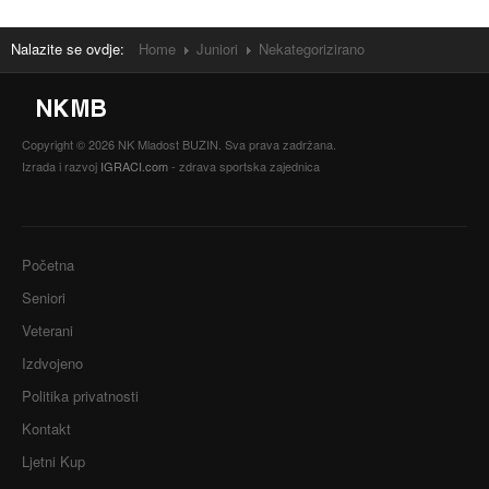
Nalazite se ovdje:
Home
Juniori
Nekategorizirano
Copyright © 2026 NK Mladost BUZIN. Sva prava zadržana.
Izrada i razvoj
IGRACI.com
- zdrava sportska zajednica
Početna
Seniori
Veterani
Izdvojeno
Politika privatnosti
Kontakt
Ljetni Kup