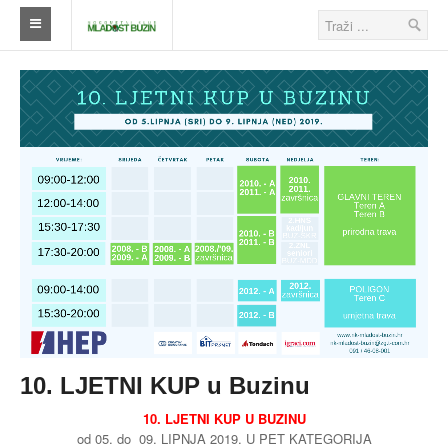
Naslovna
Klub
Škola nogometa
Ostalo
Klub
Novosti
Seniori
Škola nogometa
10. LJETNI KUP u Buzinu
Veterani
10. LJETNI KUP U BUZINU
od 05. do 09. LIPNJA 2019. U PET KATEGORIJA
Savezi