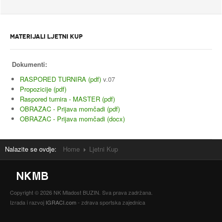
MATERIJALI LJETNI KUP
Dokumenti:
RASPORED TURNIRA (pdf)
v.07
Propozicije (pdf)
Raspored turnira - MASTER (pdf)
OBRAZAC - Prijava momčadi (pdf)
OBRAZAC - Prijava momčadi (docx)
Nalazite se ovdje:
Home
Ljetni Kup
Copyright © 2026 NK Mladost BUZIN. Sva prava zadržana.
Izrada i razvoj
IGRACI.com
- zdrava sportska zajednica