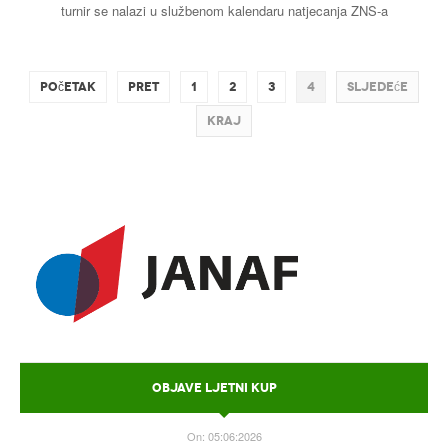
turnir se nalazi u službenom kalendaru natjecanja ZNS-a
Buzin
Početak
Pret
1
2
3
4
Sljedeće
Kraj
OBJAVE LJETNI KUP
On:
05:06:2026