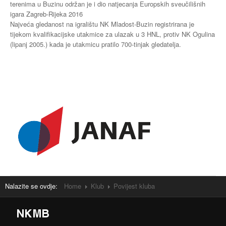
terenima u Buzinu održan je i dio natjecanja Europskih sveučilišnih
igara Zagreb-Rijeka 2016
Najveća gledanost na igralištu NK Mladost-Buzin registrirana je
tijekom kvalifikacijske utakmice za ulazak u 3 HNL, protiv NK Ogulina
(lipanj 2005.) kada je utakmicu pratilo 700-tinjak gledatelja.
Nalazite se ovdje:
Home
Klub
Povijest kluba