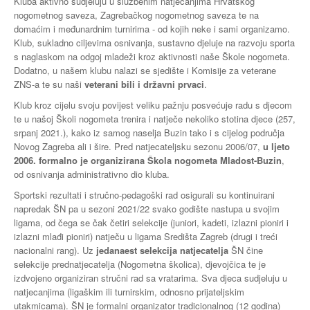
Kluba aktivno sudjeluju u službenim natjecanjima Hrvatskog
nogometnog saveza, Zagrebačkog nogometnog saveza te na
domaćim i međunardnim turnirima - od kojih neke i sami organizamo.
Klub, sukladno ciljevima osnivanja, sustavno djeluje na razvoju sporta
s naglaskom na odgoj mladeži kroz aktivnosti naše Škole nogometa.
Dodatno, u našem klubu nalazi se sjedište i Komisije za veterane
ZNS-a te su naši
veterani bili i državni prvaci
.
Klub kroz cijelu svoju povijest veliku pažnju posvećuje radu s djecom
te u našoj Školi nogometa trenira i natječe nekoliko stotina djece (257,
srpanj 2021.), kako iz samog naselja Buzin tako i s cijelog područja
Novog Zagreba ali i šire. Pred natjecateljsku sezonu 2006/07,
u ljeto
2006. formalno je organizirana Škola nogometa Mladost-Buzin
,
od osnivanja administrativno dio kluba.
Sportski rezultati i stručno-pedagoški rad osigurali su kontinuirani
napredak ŠN pa u sezoni 2021/22 svako godište nastupa u svojim
ligama, od čega se čak četiri selekcije (juniori, kadeti, izlazni pioniri i
izlazni mlađi pioniri) natječu u ligama Središta Zagreb (drugi i treći
nacionalni rang). Uz
jedanaest selekcija natjecatelja
ŠN čine
selekcije prednatjecatelja (Nogometna školica), djevojčica te je
izdvojeno organiziran stručni rad sa vratarima. Sva djeca sudjeluju u
natjecanjima (ligaškim ili turnirskim, odnosno prijateljskim
utakmicama). ŠN je formalni organizator tradicionalnog (12 godina)