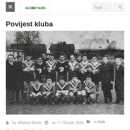
Naslovna
Povijest kluba
Klub
Škola nogometa
Ostalo
Klub
Novosti
Seniori
Škola nogometa
Veterani
by
Mladost-Buzin
on
11 Ožujak 2026
in
Klub
Savezi