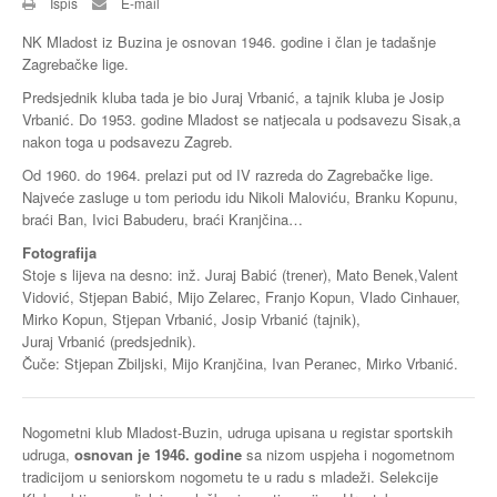
Ispis
E-mail
Buzin
NK Mladost iz Buzina je osnovan 1946. godine i član je tadašnje
Zagrebačke lige.
Predsjednik kluba tada je bio Juraj Vrbanić, a tajnik kluba je Josip
Vrbanić. Do 1953. godine Mladost se natjecala u podsavezu Sisak,a
nakon toga u podsavezu Zagreb.
Od 1960. do 1964. prelazi put od IV razreda do Zagrebačke lige.
Najveće zasluge u tom periodu idu Nikoli Maloviću, Branku Kopunu,
braći Ban, Ivici Babuderu, braći Kranjčina…
Fotografija
Stoje s lijeva na desno: inž. Juraj Babić (trener), Mato Benek,Valent
Vidović, Stjepan Babić, Mijo Zelarec, Franjo Kopun, Vlado Cinhauer,
Mirko Kopun, Stjepan Vrbanić, Josip Vrbanić (tajnik),
Juraj Vrbanić (predsjednik).
Čuče: Stjepan Zbiljski, Mijo Kranjčina, Ivan Peranec, Mirko Vrbanić.
Nogometni klub Mladost-Buzin, udruga upisana u registar sportskih
udruga,
osnovan je 1946. godine
sa nizom uspjeha i nogometnom
tradicijom u seniorskom nogometu te u radu s mladeži. Selekcije