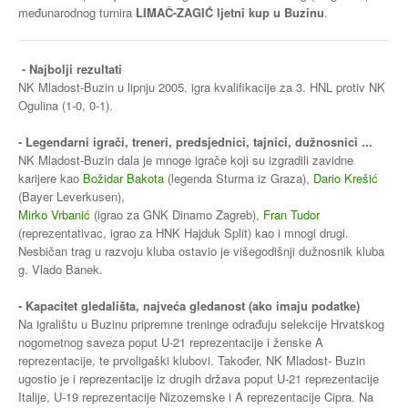
međunarodnog turnira
LIMAČ-ZAGIĆ ljetni kup u Buzinu
.
- Najbolji rezultati
NK Mladost-Buzin u lipnju 2005. igra kvalifikacije za 3. HNL protiv NK
Ogulina (1-0, 0-1).
- Legendarni igrači, treneri, predsjednici, tajnici, dužnosnici ...
NK Mladost-Buzin dala je mnoge igrače koji su izgradili zavidne
karijere kao
Božidar Bakota
(legenda Sturma iz Graza),
Dario Krešić
(Bayer Leverkusen),
Mirko Vrbanić
(igrao za GNK Dinamo Zagreb),
Fran Tudor
(reprezentativac, igrao za HNK Hajduk Split) kao i mnogi drugi.
Nesbičan trag u razvoju kluba ostavio je višegodišnji dužnosnik kluba
g. Vlado Banek.
- Kapacitet gledališta, najveća gledanost (ako imaju podatke)
Na igralištu u Buzinu pripremne treninge odrađuju selekcije Hrvatskog
nogometnog saveza poput U-21 reprezentacije i ženske A
reprezentacije, te prvoligaški klubovi. Također, NK Mladost- Buzin
ugostio je i reprezentacije iz drugih država poput U-21 reprezentacije
Italije, U-19 reprezentacije Nizozemske i A reprezentacije Cipra. Na