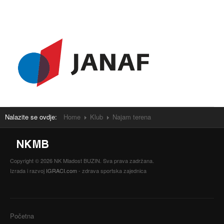
Nalazite se ovdje:
Home
Klub
Najam terena
Copyright © 2026 NK Mladost BUZIN. Sva prava zadržana.
Izrada i razvoj
IGRACI.com
- zdrava sportska zajednica
Početna