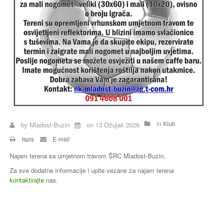
Buzin
by
Mladost-Buzin
on
13 Ožujak 2026
in
Klub
Ispis
E-mail
Najam terena sa umjetnom travom ŠRC Mladost-Buzin.
Za sve dodatne informacije i upite vezane za najam terena
kontaktirajte
nas.