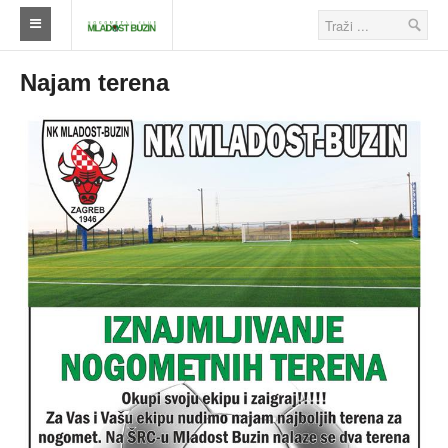
Naslovna
Najam terena
Klub
Škola nogometa
Ostalo
Klub
Novosti
Seniori
Škola nogometa
Veterani
Savezi