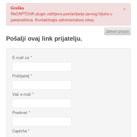
×
Greška
ReCAPTCHA plugin zahtjeva postavljanje javnog ključa u
parametrima. Kontaktirajte administratora sitea.
Zatvori prozor
Pošalji ovaj link prijatelju.
E-mail za
*
Pošiljatelj
*
Vaš e-mail
*
Predmet
*
Captcha
*