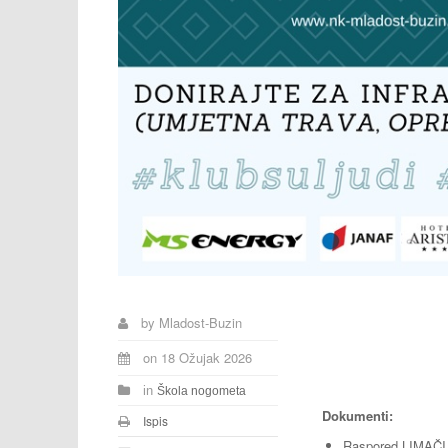
by
Mladost-Buzin
on
18 Ožujak 2026
in
Škola nogometa
Dokumenti:
Ispis
Raspored LIMAČI 