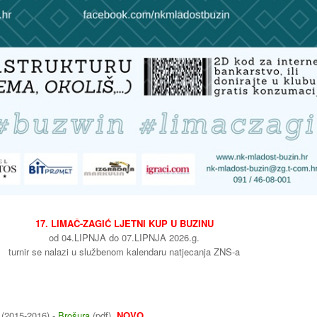
17. LIMAČ-ZAGIĆ LJETNI KUP U BUZINU
od 04.LIPNJA do 07.LIPNJA 2026.g.
turnir se nalazi u službenom kalendaru natjecanja ZNS-a
(2015-2016) -
Brošura
(pdf)
NOVO